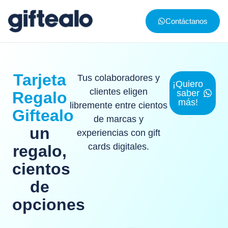
Contáctanos
Tarjeta
Tus colaboradores y
¡Quiero
clientes eligen
saber
Regalo
más!
libremente entre cientos
Giftealo
de marcas y
un
experiencias con gift
cards digitales.​
regalo,
cientos
de
opciones